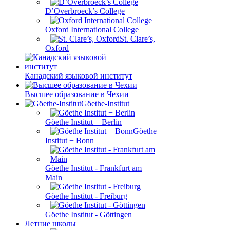
D’Overbroeck’s College
Oxford International College
St. Clare’s,
Oxford
Канадский языковой институт
Высшее образование в Чехии
Göethe-Institut
Göethe Institut − Berlin
Göethe
Institut − Bonn
Göethe Institut - Frankfurt am
Main
Göethe Institut - Freiburg
Göethe Institut - Göttingen
Летние школы