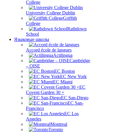
College
University College Dublin
Griffith
College
Rathdown
School
Языковые школы
Accord école de langues
Actilingua
Cambridge
– OISE
EC Boston
EC New York
EC Miami
ЕС
Covent Garden 30 +
EC San-Diego
EC San-
Francisco
EC Los
Angeles
Montreal
Toronto