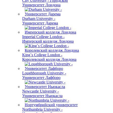
City University - Городской
Университет Лондона
Durham University -
Университет Дарема
Imperial College London -
Имперский колледж Лондона
King`s College London -
Королевский колледж Лондона
Loughborough University -
Университет Лафборо
Newcastle University -
Университет Ньюкасла
Northumbria University -