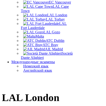
EC Vancouver
LAL Cape
Town
LAL London
LAL Torbay
LAL
Fort Lauderdale
LAL Gozo
Malta
ATC Dublin
ATC Bray
AIL Madrid
Società
Dante Alighieri
Международные экзамены
Немецкий язык
Английский язык
LAL London