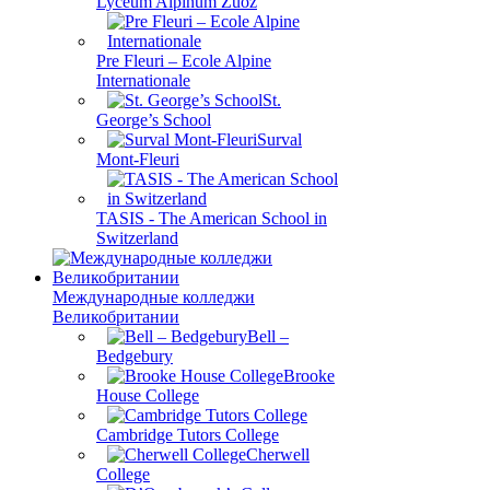
Lyceum Alpinum Zuoz
Pre Fleuri – Ecole Alpine
Internationale
St.
George’s School
Surval
Mont-Fleuri
TASIS - The American School in
Switzerland
Международные колледжи
Великобритании
Bell –
Bedgebury
Brooke
House College
Cambridge Tutors College
Cherwell
College