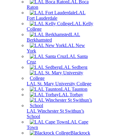
LAL Boca
Raton
LAL
Fort Lauderdale
LAL Kelly
College
LAL
Berkhamsted
LAL New
York
LAL Santa
Cruz
LAL Sedberg
LAL St. Mary University College
LAL Taunton
LAL Torbay
LAL Winchester St Swithun’s
School
LAL Cape
Town
Blackrock