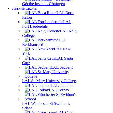
Göethe Institut - Göttingen
Летние школы
LAL Boca
Raton
LAL
Fort Lauderdale
LAL Kelly
College
LAL
Berkhamsted
LAL New
York
LAL Santa
Cruz
LAL Sedberg
LAL St. Mary University College
LAL Taunton
LAL Torbay
LAL Winchester St Swithun’s
School
LAL Cape