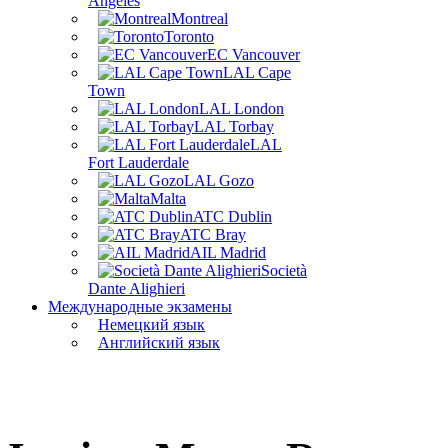
Angeles
Montreal
Toronto
EC Vancouver
LAL Cape
Town
LAL London
LAL Torbay
LAL
Fort Lauderdale
LAL Gozo
Malta
ATC Dublin
ATC Bray
AIL Madrid
Società
Dante Alighieri
Международные экзамены
Немецкий язык
Английский язык