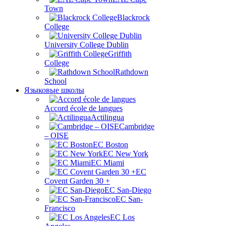
Town
Blackrock
College
University College Dublin
Griffith
College
Rathdown
School
Языковые школы
Accord école de langues
Actilingua
Cambridge
– OISE
EC Boston
EC New York
EC Miami
ЕС
Covent Garden 30 +
EC San-Diego
EC San-
Francisco
EC Los