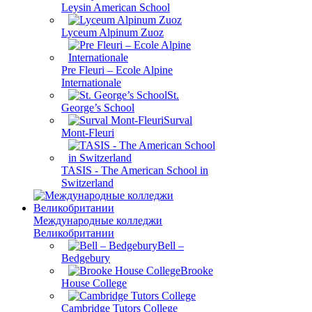
Leysin American School
Lyceum Alpinum Zuoz
Pre Fleuri – Ecole Alpine
Internationale
St.
George’s School
Surval
Mont-Fleuri
TASIS - The American School in
Switzerland
Международные колледжи
Великобритании
Bell –
Bedgebury
Brooke
House College
Cambridge Tutors College