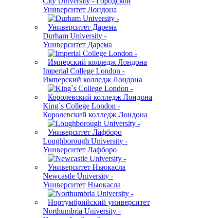
City University - Городской
Университет Лондона
Durham University -
Университет Дарема
Imperial College London -
Имперский колледж Лондона
King`s College London -
Королевский колледж Лондона
Loughborough University -
Университет Лафборо
Newcastle University -
Университет Ньюкасла
Northumbria University -