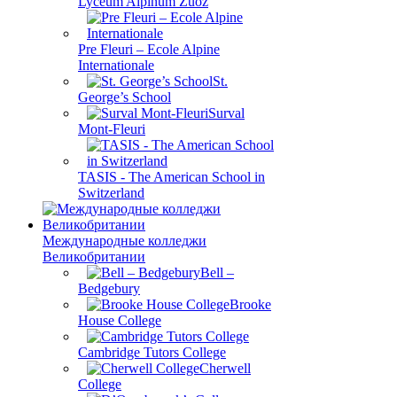
Lyceum Alpinum Zuoz
Pre Fleuri – Ecole Alpine
Internationale
St.
George’s School
Surval
Mont-Fleuri
TASIS - The American School in
Switzerland
Международные колледжи
Великобритании
Bell –
Bedgebury
Brooke
House College
Cambridge Tutors College
Cherwell
College