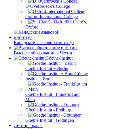
D’Overbroeck’s College
Oxford International College
St. Clare’s,
Oxford
Канадский языковой институт
Высшее образование в Чехии
Göethe-Institut
Göethe Institut − Berlin
Göethe
Institut − Bonn
Göethe Institut - Frankfurt am
Main
Göethe Institut - Freiburg
Göethe Institut - Göttingen
Летние школы