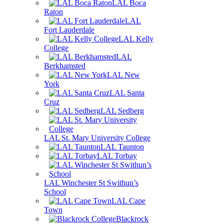
LAL Boca
Raton
LAL
Fort Lauderdale
LAL Kelly
College
LAL
Berkhamsted
LAL New
York
LAL Santa
Cruz
LAL Sedberg
LAL St. Mary University College
LAL Taunton
LAL Torbay
LAL Winchester St Swithun’s
School
LAL Cape
Town
Blackrock