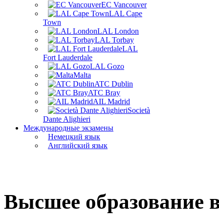
EC Vancouver
LAL Cape
Town
LAL London
LAL Torbay
LAL
Fort Lauderdale
LAL Gozo
Malta
ATC Dublin
ATC Bray
AIL Madrid
Società
Dante Alighieri
Международные экзамены
Немецкий язык
Английский язык
Высшее образование 