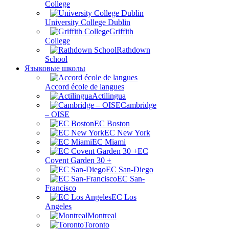
College
University College Dublin
Griffith
College
Rathdown
School
Языковые школы
Accord école de langues
Actilingua
Cambridge
– OISE
EC Boston
EC New York
EC Miami
ЕС
Covent Garden 30 +
EC San-Diego
EC San-
Francisco
EC Los
Angeles
Montreal
Toronto