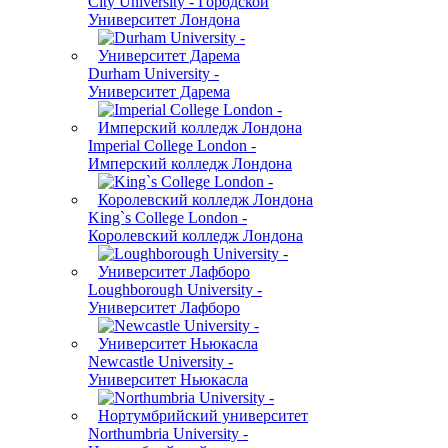
City University - Городской
Университет Лондона
Durham University -
Университет Дарема
Imperial College London -
Имперский колледж Лондона
King`s College London -
Королевский колледж Лондона
Loughborough University -
Университет Лафборо
Newcastle University -
Университет Ньюкасла
Northumbria University -