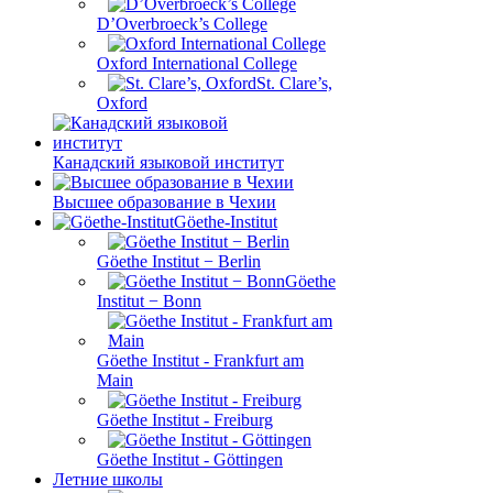
D’Overbroeck’s College
Oxford International College
St. Clare’s,
Oxford
Канадский языковой институт
Высшее образование в Чехии
Göethe-Institut
Göethe Institut − Berlin
Göethe
Institut − Bonn
Göethe Institut - Frankfurt am
Main
Göethe Institut - Freiburg
Göethe Institut - Göttingen
Летние школы