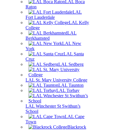
LAL Boca
Raton
LAL
Fort Lauderdale
LAL Kelly
College
LAL
Berkhamsted
LAL New
York
LAL Santa
Cruz
LAL Sedberg
LAL St. Mary University College
LAL Taunton
LAL Torbay
LAL Winchester St Swithun’s
School
LAL Cape
Town
Blackrock