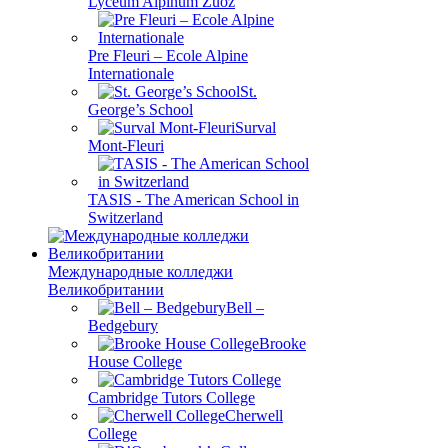
Lyceum Alpinum Zuoz
Pre Fleuri – Ecole Alpine
Internationale
St.
George’s School
Surval
Mont-Fleuri
TASIS - The American School in
Switzerland
Международные колледжи
Великобритании
Bell –
Bedgebury
Brooke
House College
Cambridge Tutors College
Cherwell
College