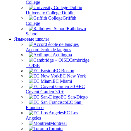
College
University College Dublin
Griffith
College
Rathdown
School
Языковые школы
Accord école de langues
Actilingua
Cambridge
– OISE
EC Boston
EC New York
EC Miami
ЕС
Covent Garden 30 +
EC San-Diego
EC San-
Francisco
EC Los
Angeles
Montreal
Toronto