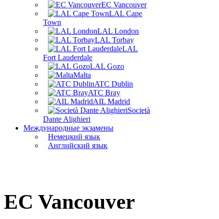
EC Vancouver
LAL Cape
Town
LAL London
LAL Torbay
LAL
Fort Lauderdale
LAL Gozo
Malta
ATC Dublin
ATC Bray
AIL Madrid
Società
Dante Alighieri
Международные экзамены
Немецкий язык
Английский язык
EC Vancouver