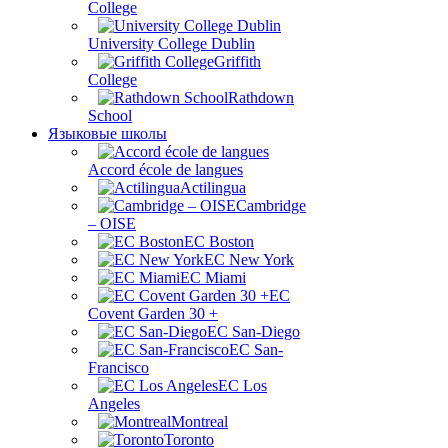
College
University College Dublin
Griffith
College
Rathdown
School
Языковые школы
Accord école de langues
Actilingua
Cambridge
– OISE
EC Boston
EC New York
EC Miami
ЕС
Covent Garden 30 +
EC San-Diego
EC San-
Francisco
EC Los
Angeles
Montreal
Toronto