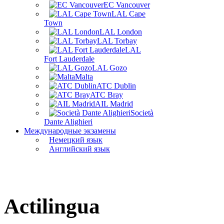
EC Vancouver
LAL Cape
Town
LAL London
LAL Torbay
LAL
Fort Lauderdale
LAL Gozo
Malta
ATC Dublin
ATC Bray
AIL Madrid
Società
Dante Alighieri
Международные экзамены
Немецкий язык
Английский язык
Actilingua