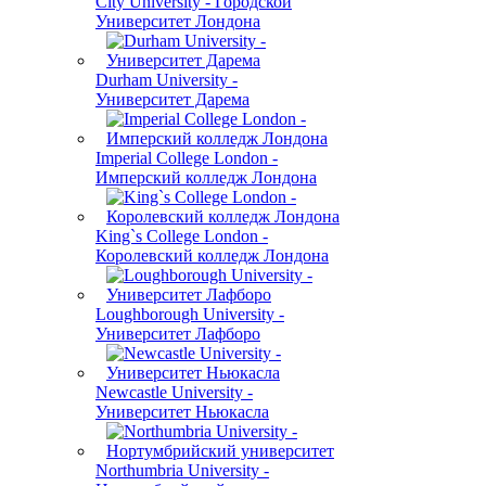
City University - Городской
Университет Лондона
Durham University -
Университет Дарема
Imperial College London -
Имперский колледж Лондона
King`s College London -
Королевский колледж Лондона
Loughborough University -
Университет Лафборо
Newcastle University -
Университет Ньюкасла
Northumbria University -