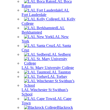
LAL Boca
Raton
LAL
Fort Lauderdale
LAL Kelly
College
LAL
Berkhamsted
LAL New
York
LAL Santa
Cruz
LAL Sedberg
LAL St. Mary University College
LAL Taunton
LAL Torbay
LAL Winchester St Swithun’s
School
LAL Cape
Town
Blackrock