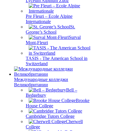
Lyceum Alpinum Zuoz
Pre Fleuri – Ecole Alpine
Internationale
St.
George’s School
Surval
Mont-Fleuri
TASIS - The American School in
Switzerland
Международные колледжи
Великобритании
Bell –
Bedgebury
Brooke
House College
Cambridge Tutors College
Cherwell
College