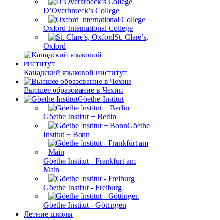
D’Overbroeck’s College
Oxford International College
St. Clare’s,
Oxford
Канадский языковой институт
Высшее образование в Чехии
Göethe-Institut
Göethe Institut − Berlin
Göethe
Institut − Bonn
Göethe Institut - Frankfurt am
Main
Göethe Institut - Freiburg
Göethe Institut - Göttingen
Летние школы