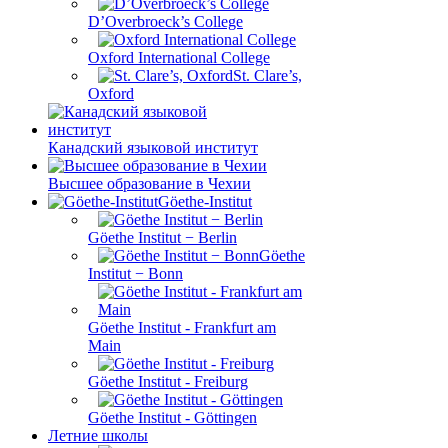
D’Overbroeck’s College
Oxford International College
St. Clare’s,
Oxford
Канадский языковой институт
Высшее образование в Чехии
Göethe-Institut
Göethe Institut − Berlin
Göethe
Institut − Bonn
Göethe Institut - Frankfurt am
Main
Göethe Institut - Freiburg
Göethe Institut - Göttingen
Летние школы