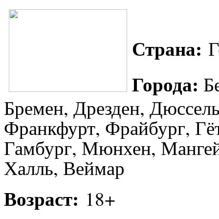
Страна:
Г
Города:
Б
Бремен, Дрезден, Дюссел
Франкфурт, Фрайбург, Гё
Гамбург, Мюнхен, Манге
Халль
,
Веймар
Возраст:
18+