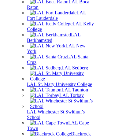
LAL Boca
Raton
LAL
Fort Lauderdale
LAL Kelly
College
LAL
Berkhamsted
LAL New
York
LAL Santa
Cruz
LAL Sedberg
LAL St. Mary University College
LAL Taunton
LAL Torbay
LAL Winchester St Swithun’s
School
LAL Cape
Town
Blackrock