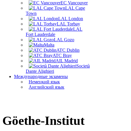
EC Vancouver
LAL Cape
Town
LAL London
LAL Torbay
LAL
Fort Lauderdale
LAL Gozo
Malta
ATC Dublin
ATC Bray
AIL Madrid
Società
Dante Alighieri
Международные экзамены
Немецкий язык
Английский язык
Göethe-Institut