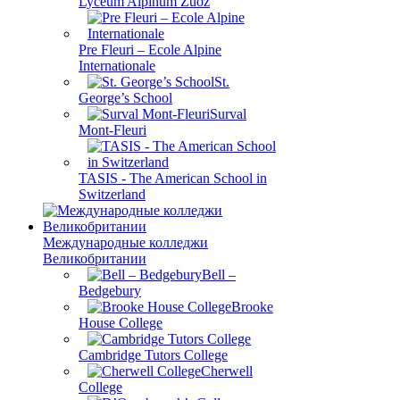
Lyceum Alpinum Zuoz
Pre Fleuri – Ecole Alpine
Internationale
St.
George’s School
Surval
Mont-Fleuri
TASIS - The American School in
Switzerland
Международные колледжи
Великобритании
Bell –
Bedgebury
Brooke
House College
Cambridge Tutors College
Cherwell
College