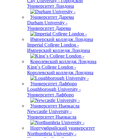
City University - Городской
Университет Лондона
Durham University -
Университет Дарема
Imperial College London -
Имперский колледж Лондона
King`s College London -
Королевский колледж Лондона
Loughborough University -
Университет Лафборо
Newcastle University -
Университет Ньюкасла
Northumbria University -