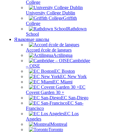
College
University College Dublin
Griffith
College
Rathdown
School
Языковые школы
Accord école de langues
Actilingua
Cambridge
– OISE
EC Boston
EC New York
EC Miami
ЕС
Covent Garden 30 +
EC San-Diego
EC San-
Francisco
EC Los
Angeles
Montreal
Toronto