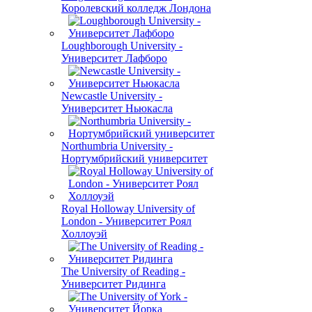
Королевский колледж Лондона
Loughborough University -
Университет Лафборо
Newcastle University -
Университет Ньюкасла
Northumbria University -
Нортумбрийский университет
Royal Holloway University of
London - Университет Роял
Холлоуэй
The University of Reading -
Университет Ридинга