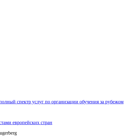
олный спектр услуг по организации обучения за рубежом
тами европейских стран
Zugerberg