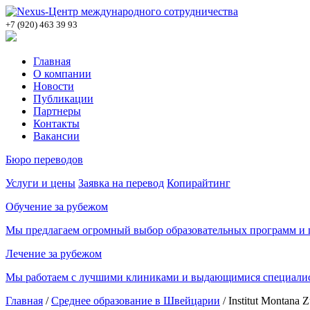
+7 (920) 463 39 93
Главная
О компании
Новости
Публикации
Партнеры
Контакты
Вакансии
Бюро переводов
Услуги и цены
Заявка на перевод
Копирайтинг
Обучение за рубежом
Мы предлагаем огромный выбор образовательных программ и п
Лечение за рубежом
Мы работаем с лучшими клиниками и выдающимися специалис
Главная
/
Среднее образование в Швейцарии
/
Institut Montana 