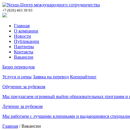
+7 (920) 463 39 93
Главная
О компании
Новости
Публикации
Партнеры
Контакты
Вакансии
Бюро переводов
Услуги и цены
Заявка на перевод
Копирайтинг
Обучение за рубежом
Мы предлагаем огромный выбор образовательных программ и п
Лечение за рубежом
Мы работаем с лучшими клиниками и выдающимися специалис
Главная
/
Вакансии