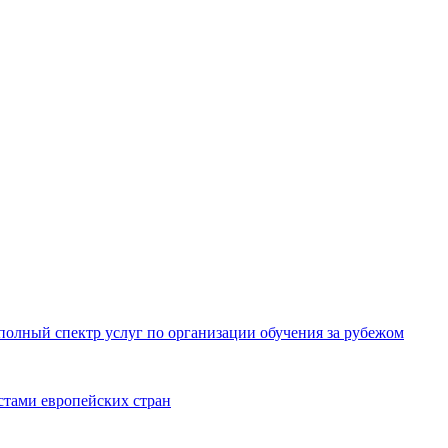
олный спектр услуг по организации обучения за рубежом
тами европейских стран