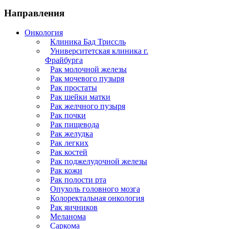
Направления
Онкология
Клиника Бад Триссль
Университетская клиника г.
Фрайбурга
Рак молочной железы
Рак мочевого пузыря
Рак простаты
Рак шейки матки
Рак желчного пузыря
Рак почки
Рак пищевода
Рак желудка
Рак легких
Рак костей
Рак поджелудочной железы
Рак кожи
Рак полости рта
Опухоль головного мозга
Колоректальная онкология
Рак яичников
Меланома
Саркома