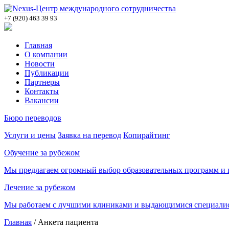
+7 (920) 463 39 93
Главная
О компании
Новости
Публикации
Партнеры
Контакты
Вакансии
Бюро переводов
Услуги и цены
Заявка на перевод
Копирайтинг
Обучение за рубежом
Мы предлагаем огромный выбор образовательных программ и п
Лечение за рубежом
Мы работаем с лучшими клиниками и выдающимися специалис
Главная
/
Анкета пациента