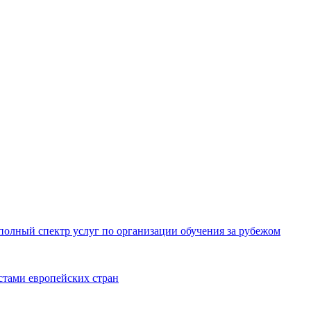
олный спектр услуг по организации обучения за рубежом
тами европейских стран